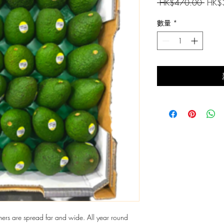
一
 HK$470.00 
HK$
般
數量
*
價
格
ers are spread far and wide. All year round