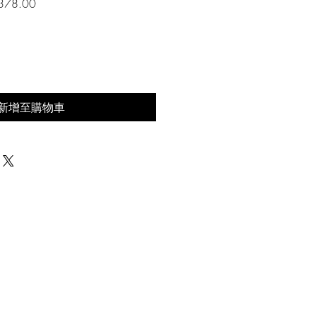
促
378.00
銷
價
格
新增至購物車