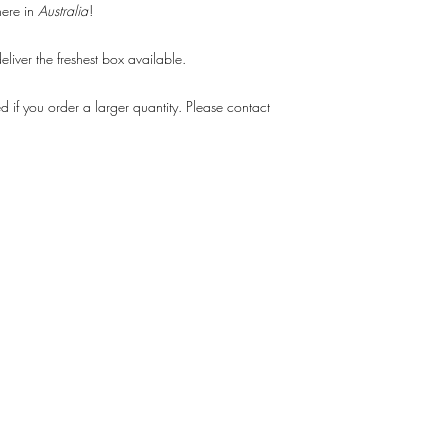
ere in
Australia
!
iver the freshest box available.
 if you order a larger quantity. Please contact