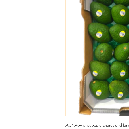
Australian avocado
orchards and farm