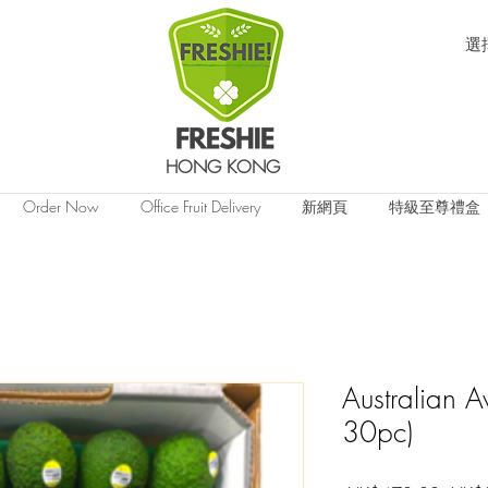
選
HONG KONG
Order Now
Office Fruit Delivery
新網頁
特級至尊禮盒
Australian 
30pc)