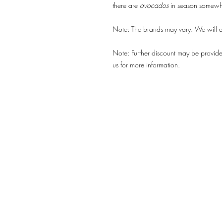
there are
avocados
in season somewh
Note: The brands may vary. We will del
Note: Further discount may be provided
us for more information.