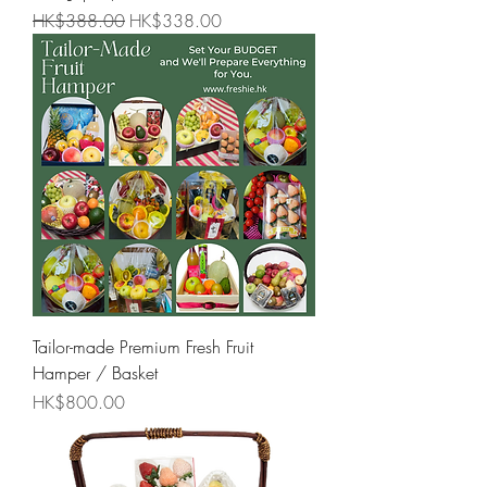
一般價格
促銷價格
HK$388.00
HK$338.00
Tailor-made Premium Fresh Fruit
Hamper / Basket
價格
HK$800.00