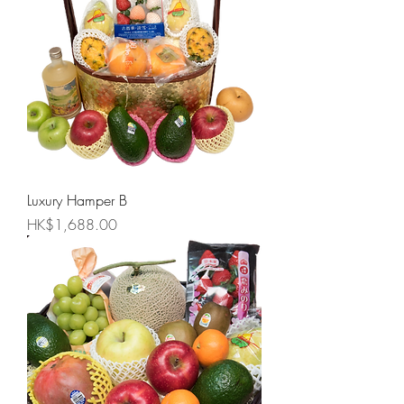
Luxury Hamper B
價格
HK$1,688.00