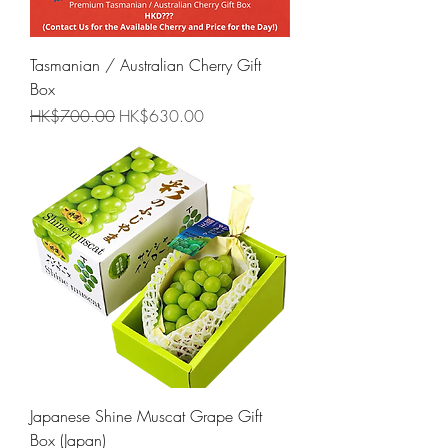
Tasmanian / Australian Cherry Gift
Box
一般價格
促銷價格
HK$700.00
HK$630.00
Japanese Shine Muscat Grape Gift
Box (Japan)