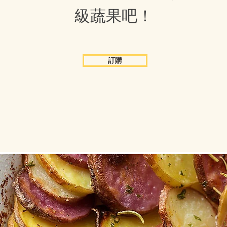
級蔬果吧！
訂購