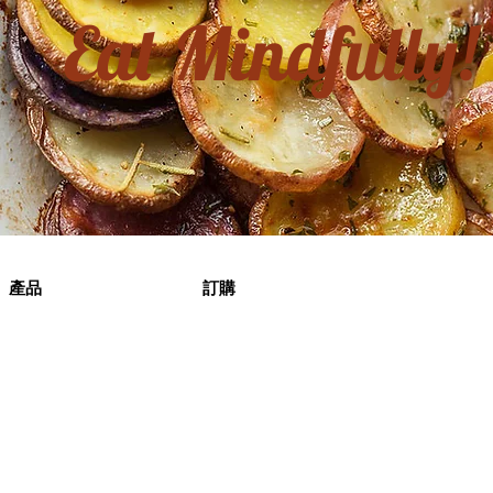
Eat Mindfully!
產品
訂購
健康生活
產品
本週精選
評論
產品列表
訂購
條款與細則
產品相集
蔬菜盒
原箱蔬菜