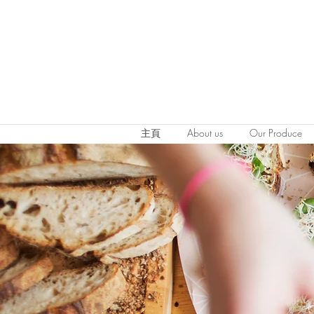
主頁
About us
Our Produce