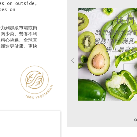
es on outside,
oes on
我們
精力到超級市場或街
我們保證您會
多肉少菜、營養不均
服務100%滿
格精心挑選、全球直
起締造更健康、更快
送上最高質