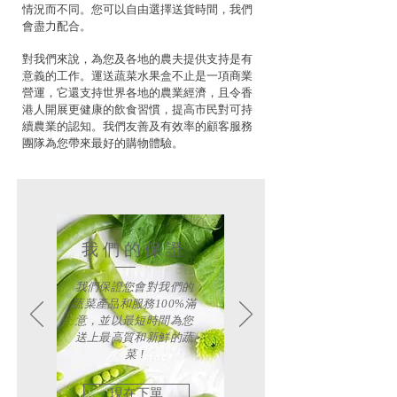
情況而不同。您可以自由選擇送貨時間，我們
會盡力配合。
對我們來說，為您及各地的農夫提供支持是有
意義的工作。運送蔬菜水果盒不止是一項商業
營運，它還支持世界各地的農業經濟，且令香
港人開展更健康的飲食習慣，提高市民對可持
續農業的認知。我們友善及有效率的顧客服務
團隊為您帶來最好的購物體驗。
我們的保證
我們保證您會對我們的
蔬菜產品和服務100%滿
意，並以最短時間為您
送上最高質和新鮮的蔬
菜 !
現在下單