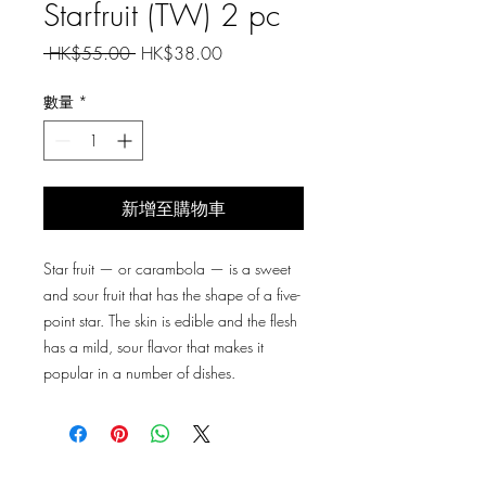
Starfruit (TW) 2 pc
一
促
 HK$55.00 
HK$38.00
般
銷
價
價
數量
*
格
格
新增至購物車
Star fruit — or carambola — is a sweet
and sour fruit that has the shape of a five-
point star. The skin is edible and the flesh
has a mild, sour flavor that makes it
popular in a number of dishes.