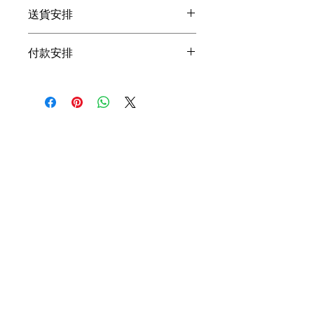
我們十分重視您對我們產品的滿意度。
送貨安排
如您發現盒內欠缺某款蔬果或有任何質
購滿 HKD380 可免運費，否則需額
素問題，請立即聯絡我們跟進。謝謝。
付款安排
外付 HKD60 運費。
您訂購的蔬果盒會在下單後二至四
歡迎以 PayMe 付款，請 Whatsapp 至
日送抵府上。如有任何有關送貨安
(852) 9765 3188 安排。謝謝。
排的疑問，請 Whatsapp至 (852)
9765 3188 或電郵至
info@freshie.hk。
送貨安排或會因天氣情況和物流狀
況而有所變動，敬希垂注。
關於我們
產品
關於我們
產品