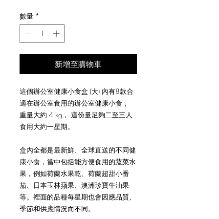
般
銷
價
價
數量
*
格
格
新增至購物車
這個辦公室健康小食盒 (大) 內有8款合
適在辦公室食用的辦公室健康小食，
重量大約 4 kg， 這份量足夠二至三人
食用大約一星期。
盒內全都是最新鮮、全球直送的不同健
康小食，當中包括能方便食用的蔬菜水
果，例如荷蘭水果乾、荷蘭超甜小番
茄、日本玉林蘋果、澳洲珍寶牛油果
等。裡面的品種每星期也會因應品質、
季節和供應情況而不同。