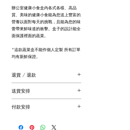
辦公室健康小食盒內各式各樣、高品
質、美味的健康小食能為您送上豐富的
營養以面對每天的挑戰，且能為您的味
蕾帶來鮮味道的衝擊。盒子的設計能全
面保護裡面的蔬菜。
*這款蔬菜盒不能作個人定製 所有訂單
均有新鮮保證。
退貨 / 退款
我們十分重視您對我們產品的滿意度。
送貨安排
如您發現盒內欠缺某款蔬果或有任何質
購滿 HKD380 可免運費，否則需額
素問題，請立即聯絡我們跟進。謝謝。
付款安排
外付 HKD60 運費。
您訂購的蔬果盒會在下單後二至四
歡迎以 PayMe 付款，請 Whatsapp 至
日送抵府上。如有任何有關送貨安
(852) 9765 3188 安排。謝謝。
排的疑問，請 Whatsapp至 (852)