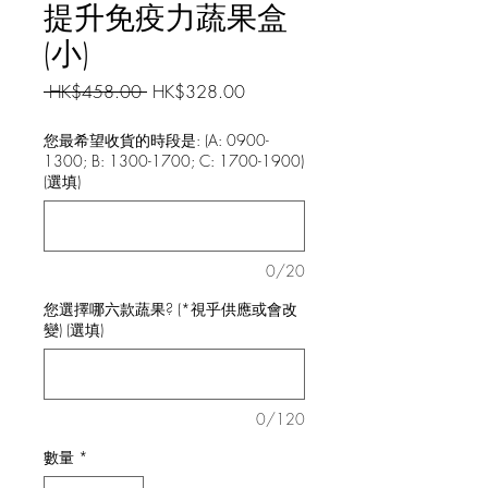
提升免疫力蔬果盒
(小)
一
促
 HK$458.00 
HK$328.00
般
銷
價
價
您最希望收貨的時段是: (A: 0900-
1300; B: 1300-1700; C: 1700-1900)
格
格
(選填)
0/20
您選擇哪六款蔬果? (*視乎供應或會改
變) (選填)
0/120
數量
*