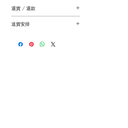
退貨 / 退款
我們十分重視您對我們產品的滿意度。
送貨安排
如您發現盒內欠缺某款蔬果或有任何質
購滿 HKD380 可免運費，否則需額
素問題，請立即聯絡我們跟進。謝謝。
外付 HKD60 運費。
您訂購的蔬果盒會在下單後二至四
日送抵府上。如有任何有關送貨安
排的疑問，請 Whatsapp至 (852)
9765 3188 或電郵至
info@freshie.hk。
送貨安排或會因天氣情況和物流狀
況而有所變動，敬希垂注。
關於我們
產品
關於我們
產品