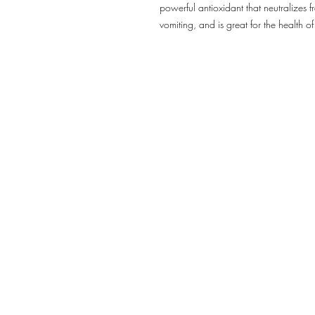
powerful antioxidant that neutralizes f
vomiting, and is great for the health of