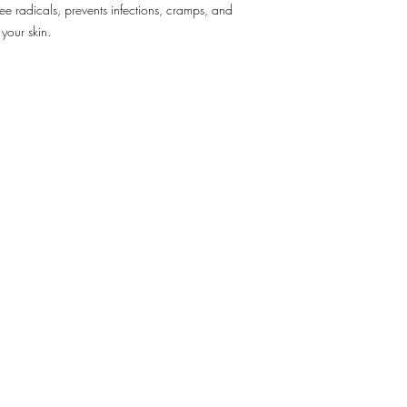
ree radicals, prevents infections, cramps, and
 your skin.