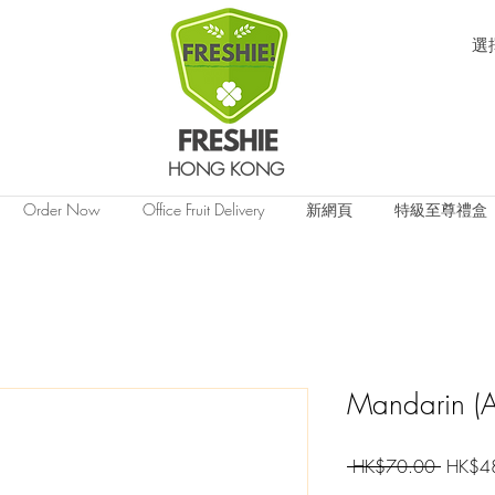
選
HONG KONG
Order Now
Office Fruit Delivery
新網頁
特級至尊禮盒
Mandarin (Au
一
 HK$70.00 
HK$4
般