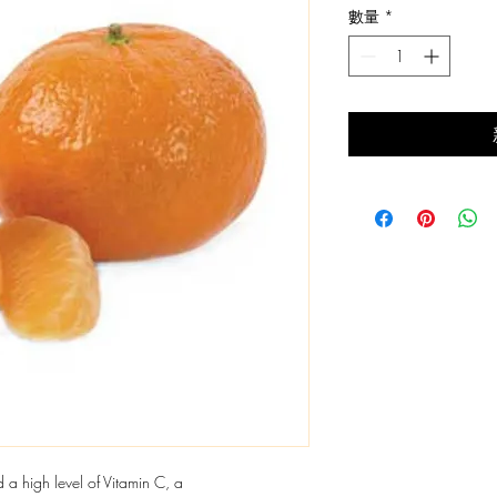
數量
*
價
格
 a high level of Vitamin C, a