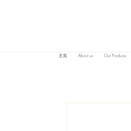
主頁
About us
Our Produce