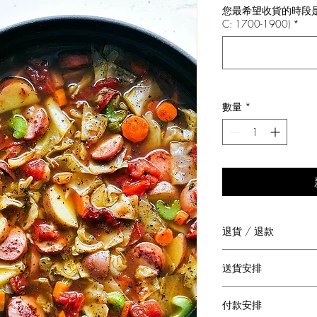
您最希望收貨的時段是: (A:
價
C: 1700-1900)
*
格
數量
*
退貨 / 退款
我們十分重視您對我
送貨安排
如您發現盒內欠缺某
購滿 HKD380 
絡我們跟進。謝謝。
付款安排
費。