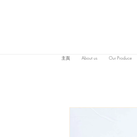
主頁
About us
Our Produce