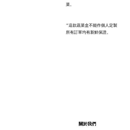
菜。
*這款蔬菜盒不能作個人定製
所有訂單均有新鮮保證。
關於我們