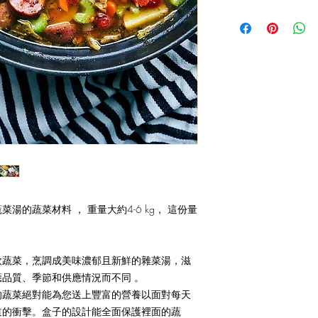
您訂購的蔬果盒會
歡迎以 PayMe 付款，請 
任何有關送貨安排的疑問
安排。謝謝。
9765 3188 或電郵至
送貨安排或會因天
希垂注。
的蔬菜材料 ， 重量大約4-6 kg， 這份量
款蔬菜，烹調成美味濃郁且新鮮的雜菜湯，滋
品質、季節和供應情況而不同 。
的蔬菜絕對能為您送上豐富的營養以面對每天
道的衝擊。盒子的設計能全面保護裡面的蔬