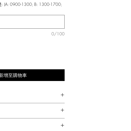
 0900-1300; B: 1300-1700;
價
格
0/100
新增至購物車
們產品的滿意度。
款蔬果或有任何質素問題，請立即聯
可免運費，否則需額外付 HKD60 運