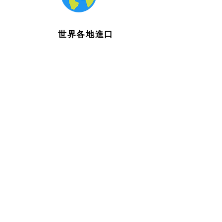
世界各地進口
由世界各地精心挑選的時令蔬果，嚴格的
進口標準。
以冷凍速遞送抵府上
在下單後2至4天內會以冷凍速遞把您的蔬
菜或水果盒送抵府上。